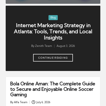
Posted
Blog
in
Internet Marketing Strategy in
Atlanta: Tools, Trends, and Local
Insights
By
Zenith Team
August 3, 2026
Posted
by
CONTINUE READING
Bola Online Aman: The Complete Guide
to Secure and Enjoyable Online Soccer
Gaming
By
Alfa Team
July 6, 2026
Posted