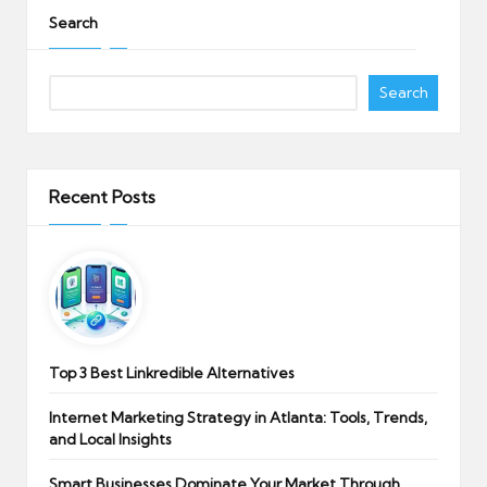
Search
Search
Recent Posts
Top 3 Best Linkredible Alternatives
Internet Marketing Strategy in Atlanta: Tools, Trends,
and Local Insights
Smart Businesses Dominate Your Market Through