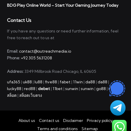
BDG Play Online World – Start Your Gaming Journey Today
Contact Us
If you have any questions or need further information, feel
free to reach out to us at
Email:
contact@outreachmedia.io
Phone:
+92 305 5631208
Address:
3349 Millbrook Road Chicago, IL 60605
ufa365
|
uk88
|
lu88
|
five88
|
fabet
|
11win
|
da88
|
da88
|
lucky88
|
red88
|
debet
|
11bet
|
sunwin
|
sunwin
|
go88
|
เว็บ
สล็อต
|
สล็อตเว็บตรง
About us
Contact us
Disclaimer
Privacy policy
Terms and conditions
Sitemap