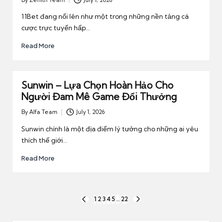
Posted
by
11Bet đang nổi lên như một trong những nền tảng cá
cược trực tuyến hấp…
Read More
Sunwin – Lựa Chọn Hoàn Hảo Cho
Người Đam Mê Game Đổi Thưởng
By
Alfa Team
July 1, 2026
Posted
by
Sunwin chính là một địa điểm lý tưởng cho những ai yêu
thích thế giới…
Read More
Posts
1
2
3
4
5
…
22
PREVIOUS
NEXT
pagination
PAGE
PAGE