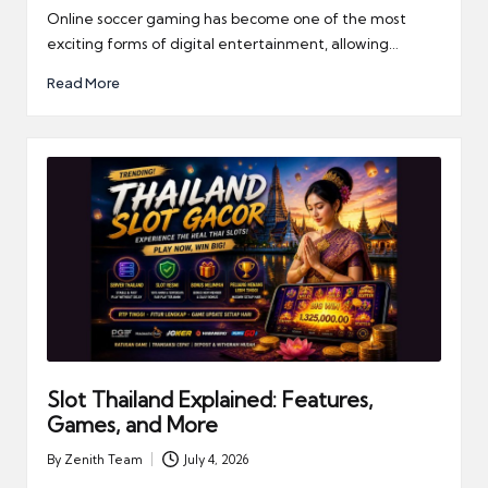
by
Online soccer gaming has become one of the most
exciting forms of digital entertainment, allowing…
Read More
Slot Thailand Explained: Features,
Games, and More
By
Zenith Team
July 4, 2026
Posted