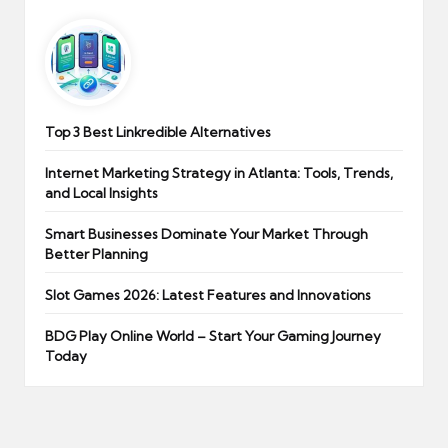
Top 3 Best Linkredible Alternatives
Internet Marketing Strategy in Atlanta: Tools, Trends,
and Local Insights
Smart Businesses Dominate Your Market Through
Better Planning
Slot Games 2026: Latest Features and Innovations
BDG Play Online World – Start Your Gaming Journey
Today