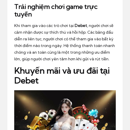
Trải nghiệm chơi game trực
tuyến
Khi tham gia vào các trò chơi tại
Debet
, người chơi sẽ
cảm nhận được sự thích thú và hồi hộp. Các bảng đấu
diễn ra liên tục, người chơi có thể tham gia vào bất kỳ
thời điểm nào trong ngày. Hệ thống thanh toán nhanh
chóng và an toàn cũng là một trong những ưu điểm
lớn, giúp người chơi yên tâm hơn khi gửi và rút tiền.
Khuyến mãi và ưu đãi tại
Debet