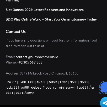
Planning
Slot Games 2026: Latest Features and Innovations
BDG Play Online World – Start Your Gaming Journey Today
Contact Us
If you have any questions or need further information, feel
free to reach out to us at
Email:
contact@outreachmedia.io
Phone:
+92 305 5631208
Address:
3349 Millbrook Road Chicago, IL 60605
ufa365
|
uk88
|
lu88
|
five88
|
fabet
|
11win
|
da88
|
da88
|
lucky88
|
red88
|
debet
|
11bet
|
sunwin
|
sunwin
|
go88
|
เว็บ
สล็อต
|
สล็อตเว็บตรง