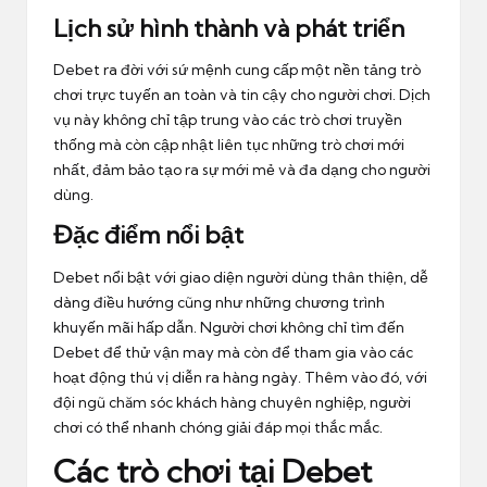
Lịch sử hình thành và phát triển
Debet ra đời với sứ mệnh cung cấp một nền tảng trò
chơi trực tuyến an toàn và tin cậy cho người chơi. Dịch
vụ này không chỉ tập trung vào các trò chơi truyền
thống mà còn cập nhật liên tục những trò chơi mới
nhất, đảm bảo tạo ra sự mới mẻ và đa dạng cho người
dùng.
Đặc điểm nổi bật
Debet nổi bật với giao diện người dùng thân thiện, dễ
dàng điều hướng cũng như những chương trình
khuyến mãi hấp dẫn. Người chơi không chỉ tìm đến
Debet để thử vận may mà còn để tham gia vào các
hoạt động thú vị diễn ra hàng ngày. Thêm vào đó, với
đội ngũ chăm sóc khách hàng chuyên nghiệp, người
chơi có thể nhanh chóng giải đáp mọi thắc mắc.
Các trò chơi tại Debet