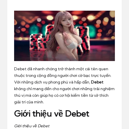
Debet đã nhanh chóng trở thành một cái tên quen
thuộc trong cộng đồng người chơi cờ bạc trực tuyến.
Với những dịch vụ phong phú và hấp dẫn,
Debet
không chỉ mang đến cho người chơi những trải nghiệm
thú vị mà còn giúp họ có cơ hội kiếm tiền từ sở thích
giải trí của mình.
Giới thiệu về Debet
Giới thiệu về Debet