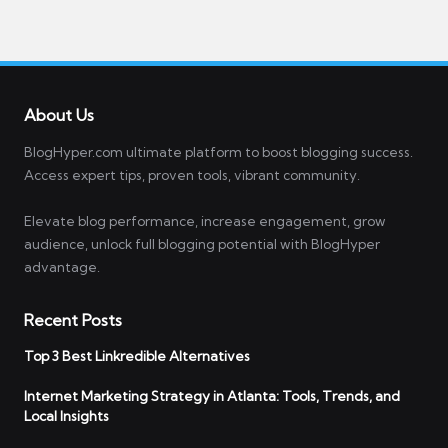
About Us
BlogHyper.com ultimate platform to boost blogging success.
Access expert tips, proven tools, vibrant community.
Elevate blog performance, increase engagement, grow
audience, unlock full blogging potential with BlogHyper
advantage.
Recent Posts
Top 3 Best Linkredible Alternatives
Internet Marketing Strategy in Atlanta: Tools, Trends, and
Local Insights