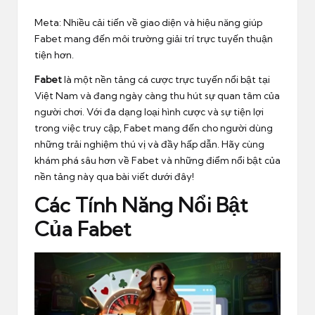
Meta: Nhiều cải tiến về giao diện và hiệu năng giúp
Fabet mang đến môi trường giải trí trực tuyến thuận
tiện hơn.
Fabet
là một nền tảng cá cược trực tuyến nổi bật tại
Việt Nam và đang ngày càng thu hút sự quan tâm của
người chơi. Với đa dạng loại hình cược và sự tiện lợi
trong việc truy cập, Fabet mang đến cho người dùng
những trải nghiệm thú vị và đầy hấp dẫn. Hãy cùng
khám phá sâu hơn về Fabet và những điểm nổi bật của
nền tảng này qua bài viết dưới đây!
Các Tính Năng Nổi Bật
Của Fabet