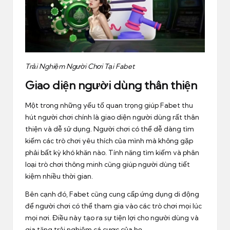
Trải Nghiệm Người Chơi Tại Fabet
Giao diện người dùng thân thiện
Một trong những yếu tố quan trọng giúp Fabet thu
hút người chơi chính là giao diện người dùng rất thân
thiện và dễ sử dụng. Người chơi có thể dễ dàng tìm
kiếm các trò chơi yêu thích của mình mà không gặp
phải bất kỳ khó khăn nào. Tính năng tìm kiếm và phân
loại trò chơi thông minh cũng giúp người dùng tiết
kiệm nhiều thời gian.
Bên cạnh đó, Fabet cũng cung cấp ứng dụng di động
để người chơi có thể tham gia vào các trò chơi mọi lúc
mọi nơi. Điều này tạo ra sự tiện lợi cho người dùng và
gia tăng trải nghiệm cá cược của họ.