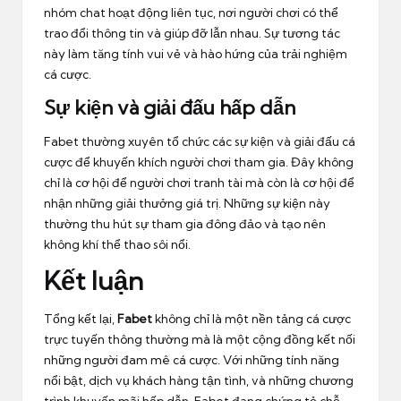
nhóm chat hoạt động liên tục, nơi người chơi có thể
trao đổi thông tin và giúp đỡ lẫn nhau. Sự tương tác
này làm tăng tính vui vẻ và hào hứng của trải nghiệm
cá cược.
Sự kiện và giải đấu hấp dẫn
Fabet thường xuyên tổ chức các sự kiện và giải đấu cá
cược để khuyến khích người chơi tham gia. Đây không
chỉ là cơ hội để người chơi tranh tài mà còn là cơ hội để
nhận những giải thưởng giá trị. Những sự kiện này
thường thu hút sự tham gia đông đảo và tạo nên
không khí thể thao sôi nổi.
Kết luận
Tổng kết lại,
Fabet
không chỉ là một nền tảng cá cược
trực tuyến thông thường mà là một cộng đồng kết nối
những người đam mê cá cược. Với những tính năng
nổi bật, dịch vụ khách hàng tận tình, và những chương