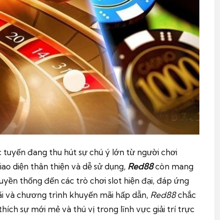
c tuyến đang thu hút sự chú ý lớn từ người chơi
giao diện thân thiện và dễ sử dụng,
Red88
còn mang
ruyền thống đến các trò chơi slot hiện đại, đáp ứng
đãi và chương trình khuyến mãi hấp dẫn,
Red88
chắc
ích sự mới mẻ và thú vị trong lĩnh vực giải trí trực