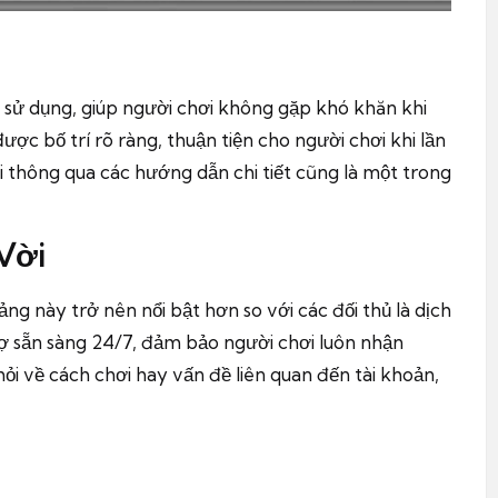
 sử dụng, giúp người chơi không gặp khó khăn khi
ược bố trí rõ ràng, thuận tiện cho người chơi khi lần
ơi thông qua các hướng dẫn chi tiết cũng là một trong
Vời
g này trở nên nổi bật hơn so với các đối thủ là dịch
rợ sẵn sàng 24/7, đảm bảo người chơi luôn nhận
 hỏi về cách chơi hay vấn đề liên quan đến tài khoản,