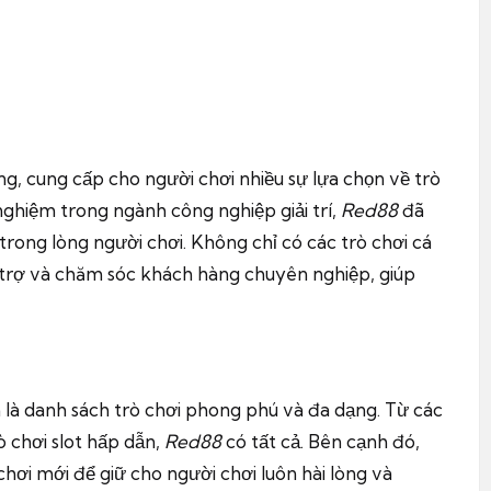
ng, cung cấp cho người chơi nhiều sự lựa chọn về trò
nghiệm trong ngành công nghiệp giải trí,
Red88
đã
rong lòng người chơi. Không chỉ có các trò chơi cá
 trợ và chăm sóc khách hàng chuyên nghiệp, giúp
 là danh sách trò chơi phong phú và đa dạng. Từ các
ò chơi slot hấp dẫn,
Red88
có tất cả. Bên cạnh đó,
ơi mới để giữ cho người chơi luôn hài lòng và