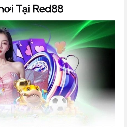
hơi Tại Red88