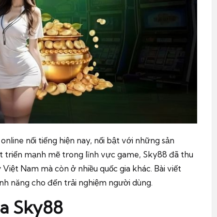
line nổi tiếng hiện nay, nổi bật với những sản
hát triển mạnh mẽ trong lĩnh vực game, Sky88 đã thu
Việt Nam mà còn ở nhiều quốc gia khác. Bài viết
tính năng cho đến trải nghiệm người dùng.
ủa Sky88