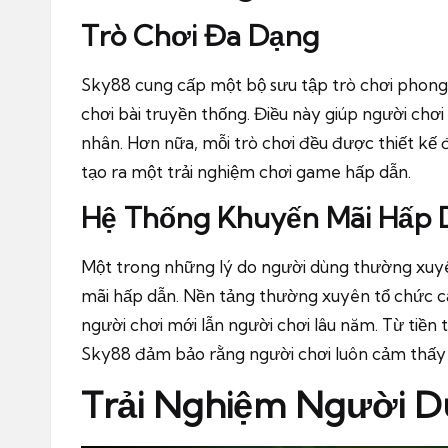
Trò Chơi Đa Dạng
Sky88 cung cấp một bộ sưu tập trò chơi phong p
chơi bài truyền thống. Điều này giúp người chơi
nhân. Hơn nữa, mỗi trò chơi đều được thiết kế
tạo ra một trải nghiệm chơi game hấp dẫn.
Hệ Thống Khuyến Mãi Hấp 
Một trong những lý do người dùng thường xuyê
mãi hấp dẫn. Nền tảng thường xuyên tổ chức cá
người chơi mới lẫn người chơi lâu năm. Từ tiề
Sky88 đảm bảo rằng người chơi luôn cảm thấy đ
Trải Nghiệm Người D