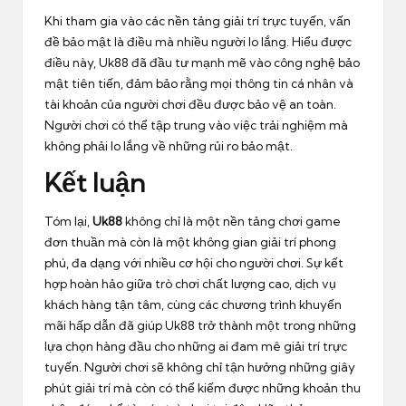
Khi tham gia vào các nền tảng giải trí trực tuyến, vấn
đề bảo mật là điều mà nhiều người lo lắng. Hiểu được
điều này, Uk88 đã đầu tư mạnh mẽ vào công nghệ bảo
mật tiên tiến, đảm bảo rằng mọi thông tin cá nhân và
tài khoản của người chơi đều được bảo vệ an toàn.
Người chơi có thể tập trung vào việc trải nghiệm mà
không phải lo lắng về những rủi ro bảo mật.
Kết luận
Tóm lại,
Uk88
không chỉ là một nền tảng chơi game
đơn thuần mà còn là một không gian giải trí phong
phú, đa dạng với nhiều cơ hội cho người chơi. Sự kết
hợp hoàn hảo giữa trò chơi chất lượng cao, dịch vụ
khách hàng tận tâm, cùng các chương trình khuyến
mãi hấp dẫn đã giúp Uk88 trở thành một trong những
lựa chọn hàng đầu cho những ai đam mê giải trí trực
tuyến. Người chơi sẽ không chỉ tận hưởng những giây
phút giải trí mà còn có thể kiếm được những khoản thu