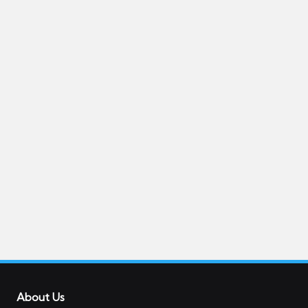
About Us