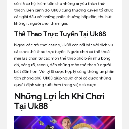
còn là cơ hội kiếm tiền cho những ai yêu thích thử
thách. Bên cạnh đó, Uk88 cũng thường xuyên tổ chức
các giải đấu với những phần thưởng hấp dẫn, thu hút
không ít người chơi tham gia.
Thể Thao Trực Tuyến Tại Uk88
Ngoài các trò chơi casino, Uk88 còn nổi bật với dịch vụ
cá cược thể thao trực tuyến. Người chơi có thể thoải
mái lựa chọn từ các môn thể thao phổ biến như bóng
đá, bóng rổ, tennis, đến những môn thể thao ít người
biết đến hơn. Với tỷ lệ cược hợp lý cùng thông tin phân
tích phong phú, Uk88 giúp người chơi có được những
quyết định sáng suốt hơn trong việc cá cược.
Những Lợi Ích Khi Chơi
Tại Uk88