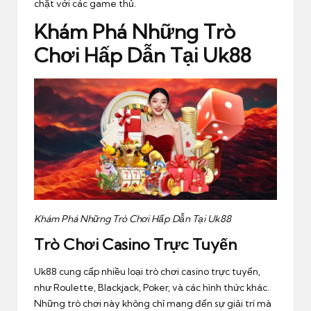
chặt với các game thủ.
Khám Phá Những Trò
Chơi Hấp Dẫn Tại Uk88
Khám Phá Những Trò Chơi Hấp Dẫn Tại Uk88
Trò Chơi Casino Trực Tuyến
Uk88 cung cấp nhiều loại trò chơi casino trực tuyến,
như Roulette, Blackjack, Poker, và các hình thức khác.
Những trò chơi này không chỉ mang đến sự giải trí mà