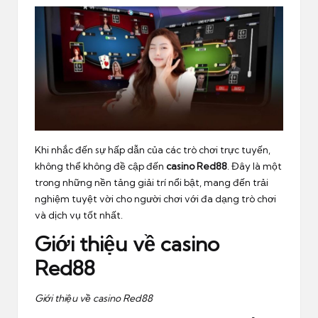
Khi nhắc đến sự hấp dẫn của các trò chơi trực tuyến,
không thể không đề cập đến
casino Red88
. Đây là một
trong những nền tảng giải trí nổi bật, mang đến trải
nghiệm tuyệt vời cho người chơi với đa dạng trò chơi
và dịch vụ tốt nhất.
Giới thiệu về casino
Red88
Giới thiệu về casino Red88