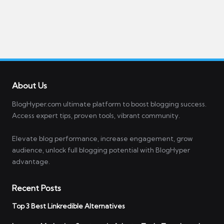
About Us
BlogHyper.com ultimate platform to boost blogging success.
Access expert tips, proven tools, vibrant community.
Elevate blog performance, increase engagement, grow
audience, unlock full blogging potential with BlogHyper
advantage.
Recent Posts
Top 3 Best Linkredible Alternatives