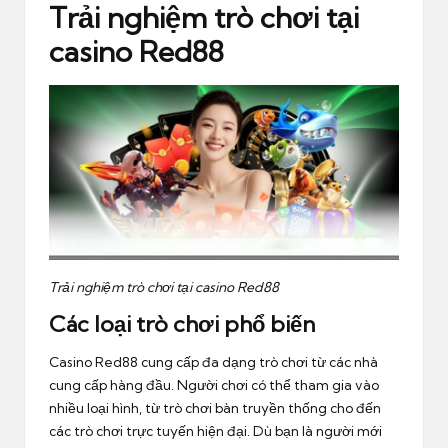
Trải nghiệm trò chơi tại
casino Red88
Trải nghiệm trò chơi tại casino Red88
Các loại trò chơi phổ biến
Casino Red88 cung cấp đa dạng trò chơi từ các nhà
cung cấp hàng đầu. Người chơi có thể tham gia vào
nhiều loại hình, từ trò chơi bàn truyền thống cho đến
các trò chơi trực tuyến hiện đại. Dù bạn là người mới