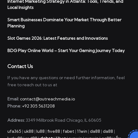
Internet Marketing Strategy in Atlanta: Tools, Trends, and
Local Insights
Smart Businesses Dominate Your Market Through Better
Planning
Slot Games 2026: Latest Features and Innovations
BDG Play Online World – Start Your Gaming Journey Today
Contact Us
If you have any questions or need further information, feel
free to reach out to us at
Email:
contact@outreachmedia.io
Phone:
+92 305 5631208
Address:
3349 Millbrook Road Chicago, IL 60605
ufa365
|
uk88
|
lu88
|
five88
|
fabet
|
11win
|
da88
|
da88
|