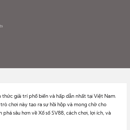
ts
hức giải trí phổ biến và hấp dẫn nhất tại Việt Nam.
trò chơi này tạo ra sự hồi hộp và mong chờ cho
 phá sâu hơn về Xổ số SV88, cách chơi, lợi ích, và