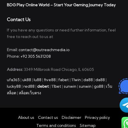
BDG Play Online World – Start Your Gaming Journey Today
Contact Us
If you have any questions or need further information, feel
free to reach out to us at
Email:
contact@outreachmedia.io
Phone:
+92 305 5631208
Address:
3349 Millbrook Road Chicago, IL 60605
ufa365
|
uk88
|
lu88
|
five88
|
fabet
|
11win
|
da88
|
da88
|
lucky88
|
red88
|
debet
|
11bet
|
sunwin
|
sunwin
|
go88
|
เว็บ
สล็อต
|
สล็อตเว็บตรง
About us
Contact us
Disclaimer
Privacy policy
Terms and conditions
Sitemap