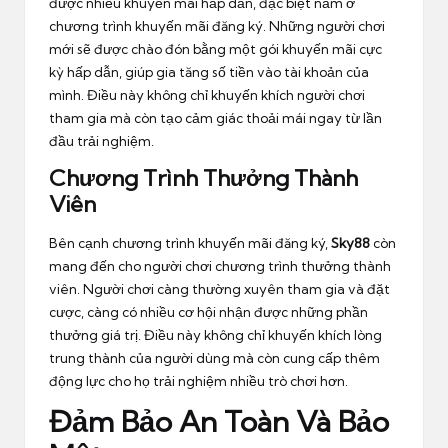
được nhiều khuyến mãi hấp dẫn, đặc biệt nằm ở
chương trình khuyến mãi đăng ký. Những người chơi
mới sẽ được chào đón bằng một gói khuyến mãi cực
kỳ hấp dẫn, giúp gia tăng số tiền vào tài khoản của
mình. Điều này không chỉ khuyến khích người chơi
tham gia mà còn tạo cảm giác thoải mái ngay từ lần
đầu trải nghiệm.
Chương Trình Thưởng Thành
Viên
Bên cạnh chương trình khuyến mãi đăng ký,
Sky88
còn
mang đến cho người chơi chương trình thưởng thành
viên. Người chơi càng thường xuyên tham gia và đặt
cược, càng có nhiều cơ hội nhận được những phần
thưởng giá trị. Điều này không chỉ khuyến khích lòng
trung thành của người dùng mà còn cung cấp thêm
động lực cho họ trải nghiệm nhiều trò chơi hơn.
Đảm Bảo An Toàn Và Bảo