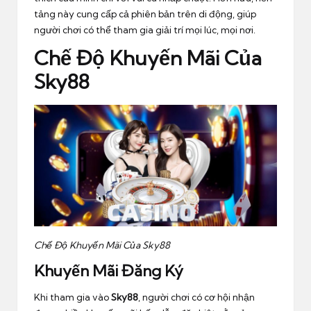
tảng này cung cấp cả phiên bản trên di động, giúp
người chơi có thể tham gia giải trí mọi lúc, mọi nơi.
Chế Độ Khuyến Mãi Của
Sky88
Chế Độ Khuyến Mãi Của Sky88
Khuyến Mãi Đăng Ký
Khi tham gia vào
Sky88
, người chơi có cơ hội nhận