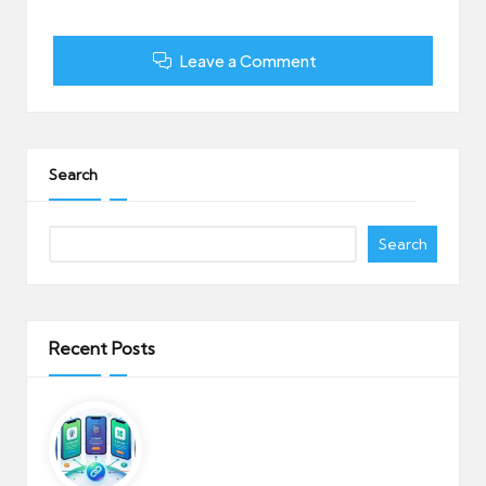
Leave a Comment
Search
Search
Recent Posts