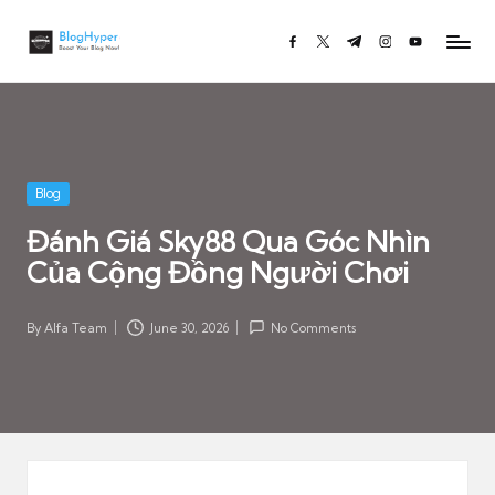
Bl
Boost
facebook.com
twitter.com
t.me
instagram.com
youtube.co
Skip
o
Your
to
Blog
g
content
Now!
H
y
p
Posted
Blog
e
in
Đánh Giá Sky88 Qua Góc Nhìn
r.
Của Cộng Đồng Người Chơi
c
o
m
By
Alfa Team
June 30, 2026
No Comments
Posted
by