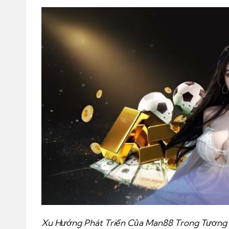
Xu Hướng Phát Triển Của Man88 Trong Tương 