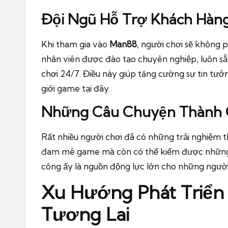
Đội Ngũ Hỗ Trợ Khách Hàng
Khi tham gia vào
Man88
, người chơi sẽ không p
nhân viên được đào tạo chuyên nghiệp, luôn sẵ
chơi 24/7. Điều này giúp tăng cường sự tin tưởn
giới game tại đây.
Những Câu Chuyện Thành 
Rất nhiều người chơi đã có những trải nghiệm
đam mê game mà còn có thể kiếm được những 
công ấy là nguồn động lực lớn cho những người
Xu Hướng Phát Triển
Tương Lai