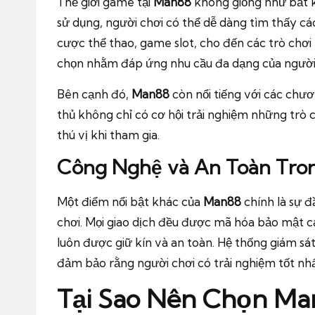
Thế giới game tại
Man88
không giống như bất kỳ
sử dụng, người chơi có thể dễ dàng tìm thấy các 
cược thể thao, game slot, cho đến các trò chơi
chọn nhằm đáp ứng nhu cầu đa dạng của người 
Bên cạnh đó,
Man88
còn nổi tiếng với các chư
thủ không chỉ có cơ hội trải nghiệm những trò 
thú vị khi tham gia.
Công Nghệ và An Toàn Tr
Một điểm nổi bật khác của
Man88
chính là sự 
chơi. Mọi giao dịch đều được mã hóa bảo mật c
luôn được giữ kín và an toàn. Hệ thống giám sá
đảm bảo rằng người chơi có trải nghiệm tốt nhấ
Tại Sao Nên Chọn Ma