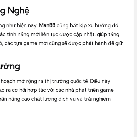
ng Nghệ
ng như hiện nay,
Man88
cũng bắt kịp xu hướng đó
Các tính năng mới liên tục được cập nhật, giúp tăng
ó, các tựa game mới cũng sẽ được phát hành để giữ
rường
hoạch mở rộng ra thị trường quốc tế. Điều này
o ra cơ hội hợp tác với các nhà phát triển game
hần nâng cao chất lượng dịch vụ và trải nghiệm