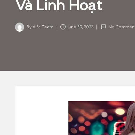
Và Linh Hoạt
By
Alfa Team
June 30, 2026
No Commen
Posted
by