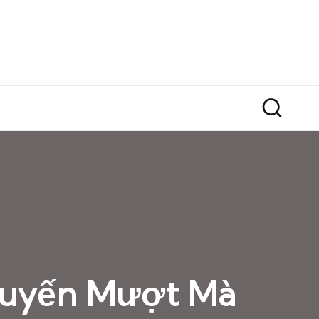
Tuyến Mượt Mà