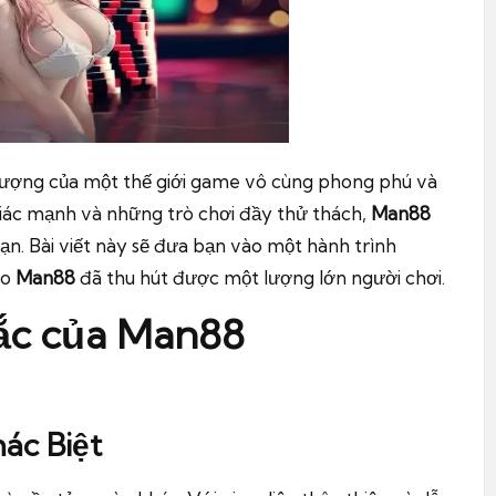
u tượng của một thế giới game vô cùng phong phú và
giác mạnh và những trò chơi đầy thử thách,
Man88
ạn. Bài viết này sẽ đưa bạn vào một hành trình
ao
Man88
đã thu hút được một lượng lớn người chơi.
ắc của Man88
ác Biệt