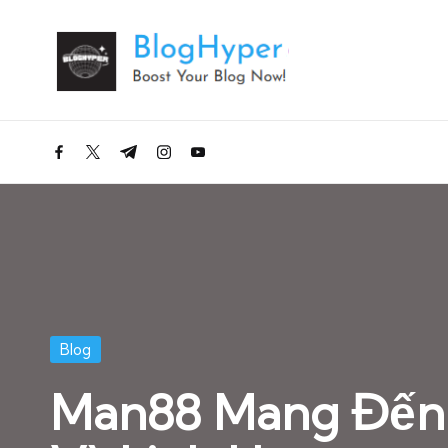
Bl
Boost
Skip
o
Your
to
Blog
g
content
Now!
H
facebook.com
twitter.com
t.me
instagram.com
youtube.com
y
p
e
r.
c
o
Posted
Blog
m
in
Man88 Mang Đến 